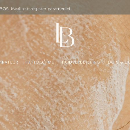
OS, Kwaliteitsregister paramedici
ARATUUR
TATTOO/PMU
HUIDVERBETERING
DO’S & D